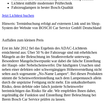
Lichttest mithilfe modernster Prüftechnik
Fahrzeuglampen in bester Bosch-Qualität
Jetzt Lichttest buchen
Hinweis: Terminbuchung erfolgt auf externem Link und im Shop-
System der Website von BOSCH Car Service GmbH Deutschland
Auffallen zum kleinen Preis
Erst im Jahr 2012 fiel das Ergebnis des ADAC-Lichttests
ernüchternd aus: Über 50 % der Fahrzeuge sind mit erheblichen
Mängeln an der Beleuchtung im Straßenverkehr unterwegs.
Besonderer Mangelschwerpunkt war dabei die falsche Einstellung
der Haupt- oder Nebelscheinwerfer. Die häufigsten Ursachen sind
neben einer defekten oder schwergängigen Höhenverstellung nicht
selten auch sogenannte „No-Name Lampen“. Bei diesen Produkten
stimmt die Scheinwerfereinstellung nach dem Lampentausch allein
durch die unpräzise Fertigung nicht mehr. Ein unkalkulierbares
Risiko, denn defekte oder falsch justierte Scheinwerfer
beeinträchtigen das Risiko für alle. Wir empfehlen Ihnen daher,
regelmäßig die Funktion und Einstellung Ihrer Beleuchtung bei
Ihrem Bosch Car Service prüfen zu lassen.